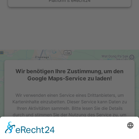
Platform
&
eRecht24
Wir benötigen Ihre Zustimmung, um den
Google Maps-Service zu laden!
Wir verwenden einen Service eines Drittanbieters, um
Karteninhalte einzubetten. Dieser Service kann Daten zu
Ihren Aktivitäten sammeln. Bitte lesen Sie die Details
durch und stimmen Sie der Nutzung des Service zu, um
diese Karte anzuzeigen.
Mehr Informationen
Akzeptieren