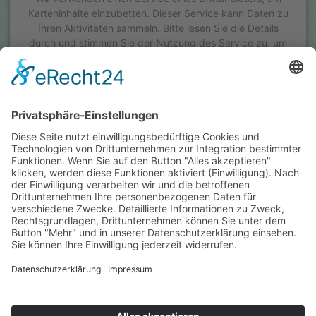
Karteninhalte einzubetten. Dieser Service kann Daten zu
Ihren Aktivitäten sammeln. Bitte lesen Sie die Details
durch und stimmen Sie der Nutzung des Service zu, um
diese Karte anzuzeigen.
Mehr Informationen
Akzeptieren
powered by
Usercentrics Consent Management Platform
&
eRecht24
Kontakt
+ 49 7032 2891-0
info[at]pueg.de