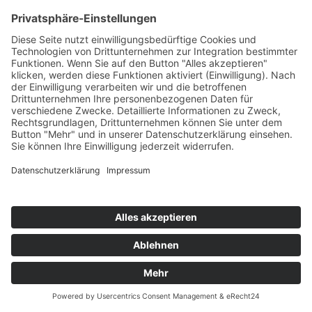
Aufbewahrungspflichten bleiben unberührt.
Das Usercentrics-Banner auf dieser Website wurde mit
Hilfe von eRecht24 konfiguriert. Das erkennen Sie
daran, dass im Banner das Logo von eRecht24
auftaucht. Um das eRecht24-Logo im Banner
auszuspielen, wird eine Verbindung zum Bildserver von
eRecht24 hergestellt. Hierbei wird auch die IP-Adresse
übertragen, die jedoch nur in anonymisierter Form in
den Server-Logs gespeichert wird. Der Bildserver von
eRecht24 befindet sich in Deutschland bei einem
deutschen Anbieter. Das Banner selbst wird
ausschließlich von Usercentrics zur Verfügung gestellt.
Der Einsatz von Usercentrics erfolgt, um die
gesetzlich vorgeschriebenen Einwilligungen für den
Einsatz bestimmter Technologien einzuholen.