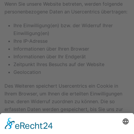
Wenn Sie unsere Website betreten, werden folgende
personenbezogene Daten an Usercentrics übertragen:
Ihre Einwilligung(en) bzw. der Widerruf Ihrer
Einwilligung(en)
Ihre IP-Adresse
Informationen über Ihren Browser
Informationen über Ihr Endgerät
Zeitpunkt Ihres Besuchs auf der Website
Geolocation
Des Weiteren speichert Usercentrics ein Cookie in
Ihrem Browser, um Ihnen die erteilten Einwilligungen
bzw. deren Widerruf zuordnen zu können. Die so
erfassten Daten werden gespeichert, bis Sie uns zur
Löschung auffordern, das Usercentrics-Cookie selbst
löschen oder der Zweck für die Datenspeicherung
entfällt. Zwingende gesetzliche