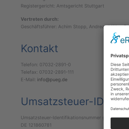
Registergericht: Amtsgericht Stuttgart
Vertreten durch:
Geschäftsführer: Achim Stopp, Andreas Müller, D
Kontakt
Telefon: 07032-2891-0
Telefax: 07032-2891-111
E-Mail:
info@pueg.de
Umsatzsteuer-ID
Umsatzsteuer-Identifikationsnummer gemäß § 27
DE 121860781