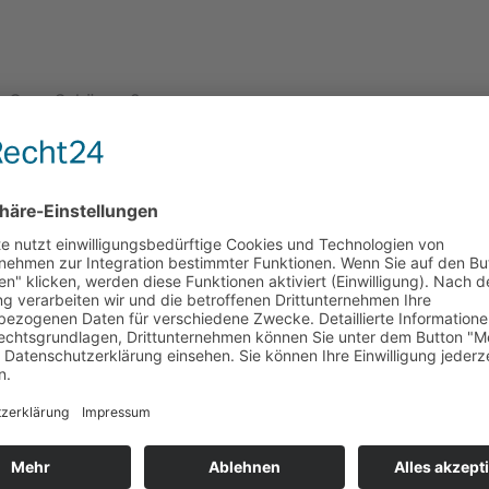
r. Gero Schönwaßer
 a Umsatzsteuergesetz: