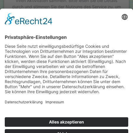
Ihren Aktivitäten sammeln. Bitte lesen Sie die Details
durch und stimmen Sie der Nutzung des Service zu, um
diese Karte anzuzeigen.
Mehr Informationen
Akzeptieren
powered by
Usercentrics Consent Management Platform
&
eRecht24
Kontakt
+ 49 7032 2891-0
info[at]pueg.de